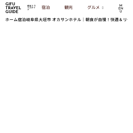
GIFU
M
岐阜トラ
宿泊
観光
グルメ
旅行情報
TRAVEL
ベルガイ
EN
ド
GUIDE
U
ホーム
宿泊
岐阜県大垣市 オカサンホテル｜朝食が自慢！快適＆リー