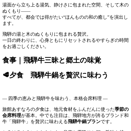
湯面から立ち上る湯気、静けさに包まれた空間、そして木の
ぬくもり——
すべてが、都会では得がたい“ほんものの和の癒し”を演出し
ます。
飛騨の湯と木のぬくもりに包まれる贅沢。
一日の終わりに、心身ともにリセットされるやすらぎの時間
をお過ごしください。
食事｜飛騨牛三昧と郷土の味覚
🥩夕食 飛騨牛鍋を贅沢に味わう
― 四季の恵みと飛騨牛を味わう、本格会席料理 ―
旅館あすなろの夕食は、地元食材をふんだんに使った
季節の
会席料理
が基本。中でも注目は、飛騨地方が誇るブランド和
牛「飛騨牛」を贅沢に味わえる
飛騨牛鍋プラン
です。