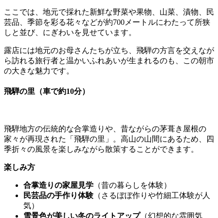
ここでは、地元で採れた新鮮な野菜や果物、山菜、漬物、民
芸品、季節を彩る花々などが約700メートルにわたって所狭
しと並び、にぎわいを見せています。
露店には地元のお母さんたちが立ち、飛騨の方言を交えなが
ら訪れる旅行者と温かいふれあいが生まれるのも、この朝市
の大きな魅力です。
飛騨の里
（車で約10分）
飛騨地方の伝統的な合掌造りや、昔ながらの茅葺き屋根の
家々が再現された「飛騨の里」。高山の山間にあるため、四
季折々の風景を楽しみながら散策することができます。
楽しみ方
合掌造りの家屋見学
（昔の暮らしを体験）
民芸品の手作り体験
（さるぼぼ作りや竹細工体験が人
気）
雪景色が美しい冬のライトアップ
（幻想的な雰囲気