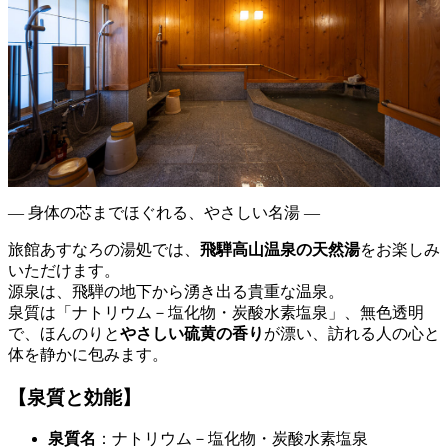
― 身体の芯までほぐれる、やさしい名湯 ―
旅館あすなろの湯処では、
飛騨高山温泉の天然湯
をお楽しみ
いただけます。
源泉は、飛騨の地下から湧き出る貴重な温泉。
泉質は「ナトリウム－塩化物・炭酸水素塩泉」、無色透明
で、ほんのりと
やさしい硫黄の香り
が漂い、訪れる人の心と
体を静かに包みます。
【泉質と効能】
泉質名
：ナトリウム－塩化物・炭酸水素塩泉