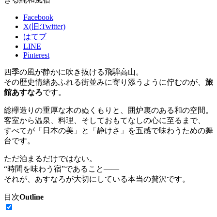
Facebook
X(旧:Twitter)
はてブ
LINE
Pinterest
四季の風が静かに吹き抜ける飛騨高山。
その歴史情緒あふれる街並みに寄り添うように佇むのが、
旅
館あすなろ
です。
総欅造りの重厚な木のぬくもりと、囲炉裏のある和の空間。
客室から温泉、料理、そしておもてなしの心に至るまで、
すべてが「日本の美」と「静けさ」を五感で味わうための舞
台です。
ただ泊まるだけではない。
“時間を味わう宿”であること——
それが、あすなろが大切にしている本当の贅沢です。
目次
Outline