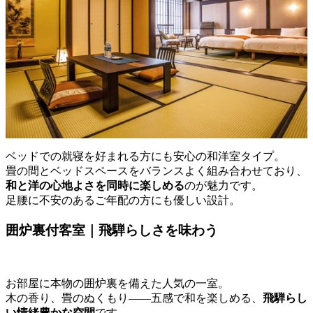
ベッドでの就寝を好まれる方にも安心の和洋室タイプ。
畳の間とベッドスペースをバランスよく組み合わせており、
和と洋の心地よさを同時に楽しめる
のが魅力です。
足腰に不安のあるご年配の方にも優しい設計。
囲炉裏付客室｜飛騨らしさを味わう
お部屋に本物の囲炉裏を備えた人気の一室。
木の香り、畳のぬくもり――五感で和を楽しめる、
飛騨らし
い情緒豊かな空間
です。