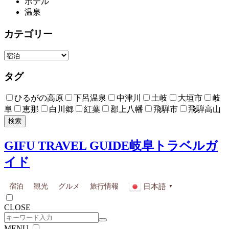
ホテル
温泉
カテゴリー
タグ
ひるがの高原
下呂温泉
中津川
土岐
大垣市
岐
阜
恵那
白川郷
紅葉
郡上八幡
飛騨市
飛騨高山
検索
GIFU TRAVEL GUIDE
岐阜トラベルガ
イド
日本語
宿泊
観光
グルメ
旅行情報
▼
CLOSE
MENU