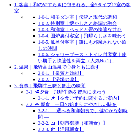
1.
客室｜和のやすらぎに包まれる、全5タイプ17室の客
室
1-0-1.
和モダン室｜伝統と現代の調和
1-0-2.
特別室｜懐かしさと格調の融合
1-0-3.
和洋室｜ベッドと畳の快適な共存
1-0-4.
囲炉裏付客室｜飛騨らしさを味わう
1-0-5.
風呂付客室｜誰にも邪魔されない癒
しの時間
1-0-6.
シャワーブース・トイレ付客室｜使
い勝手と快適性を両立（人気No.1）
2.
温泉｜飛騨高山温泉で心身ともに癒す
2-0-1.
【泉質と効能】
2-0-2.
【浴場の趣】
3.
食事｜飛騨牛三昧と郷土の味覚
3-1.
🥩夕食 飛騨牛鍋を贅沢に味わう
3-1-1.
📌【夕食ご予約に関するご案内】
3-2.
🍚 朝食 一日の始まりにやさしい味を
3-2-1.
― 選べる和洋朝食で、健やかな朝時
間 ―
3-2-2.
🍱【朝市御膳（和朝食）】
3-2-3.
🥐【洋風朝食】