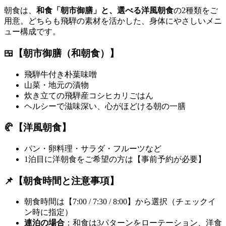
朝食は、
和食「朝市御膳」と、選べる洋風朝食
の2種類をご
用意。どちらも飛騨の素材を活かした、身体にやさしいメニ
ュー構成です。
🍱【朝市御膳（和朝食）】
飛騨牛付き朴葉味噌
山菜・地元の漬物
炊き立ての飛騨産コシヒカリごはん
ヘルシーで滋味深い、心がほどける朝の一膳
🥐【洋風朝食】
パン・卵料理・サラダ・フルーツなど
1泊目に洋朝食をご希望の方は【事前予約が必要】
📌【朝食時間と注意事項】
朝食時間は【7:00 / 7:30 / 8:00】から選択（チェックイ
ン時に指定）
連泊の場合
：和食は3パターンをローテーション、洋食