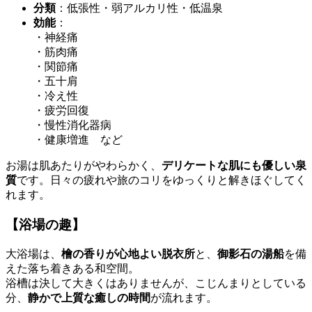
分類
：低張性・弱アルカリ性・低温泉
効能
：
・神経痛
・筋肉痛
・関節痛
・五十肩
・冷え性
・疲労回復
・慢性消化器病
・健康増進 など
お湯は肌あたりがやわらかく、
デリケートな肌にも優しい泉
質
です。日々の疲れや旅のコリをゆっくりと解きほぐしてく
れます。
【浴場の趣】
大浴場は、
檜の香りが心地よい脱衣所
と、
御影石の湯船
を備
えた落ち着きある和空間。
浴槽は決して大きくはありませんが、こじんまりとしている
分、
静かで上質な癒しの時間
が流れます。