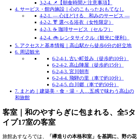
3-2-4.
📌【朝食時間と注意事項】
4.
サービス・館内施設｜心のこもったおもてなし
4-2-1.
― 心ほどける、和みのサービス ―
4-2-2.
👘 選べる浴衣（女性限定）
4-2-3.
☕ 珈琲サービス（セルフ）
4-2-4.
🚲 レンタサイクル（観光に便利）
5.
アクセスと基本情報｜高山駅から徒歩6分の好立地
6.
周辺観光
6-2-4-1.
古い町並み（徒歩約10分）
6-2-4-2.
高山陣屋（徒歩約15分）
6-2-4-3.
宮川朝市
6-2-4-4.
飛騨の里（車で約10分）
6-2-4-5.
白川郷（車で約50分）
7.
まとめ｜建築美・食・湯・人…五感で味わう高山の
和旅館
客室｜和のやすらぎに包まれる、全5タ
イプ17室の客室
旅館あすなろでは、
「欅造りの本格和室」を基調に、野の花